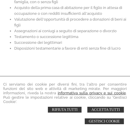
famiglia, con o senza figli
Acquisto della prima casa di abitazione per il figlio in attesa di
occupazione o con redditi insufficienti all'acquisto
Valutazione dell'opportunità di procedere a donazioni di beni ai
figli
Assegnazioni ai coniugi a seguito di separazione o divorzio
Testamento o successione legittima
Successione dei legittimari
Disposizioni testamentarie a favore di enti senza fine di lucro
Associazione Notai Colangelo - Voccia
Ci serviamo dei cookie per diversi fini, tra l'altro per consentire
Via Appia Nuova, 261 - Roma - Cell. 3518395879
funzioni del sito web e attività di marketing mirate. Per maggiori
Via Pindaro, 28/N - Roma (Prossima apertura)
informazioni, riveda la nostra
informativa sulla privacy e sui cookie
.
T. 067020022 - T. 065053040
Può gestire le impostazioni relative ai cookie, cliccando su 'Gestisci
Email:
Cookie'.
info@notaicolangelovoccia.it
© 2026 Copyright Ass. Notai Colangelo - Voccia. Tutti i diritti riservati | P.IVA
RIFIUTA TUTTI
ACCETTA TUTTI
14455301003 |
Sitemap
-
Privacy
-
Cookie Policy
-
Gestisci Cookie
-
Credits
GESTISCI COOKIE